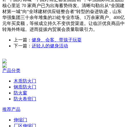
核心里近 70 家商户已为出海蓄势待发。清晰勾勒出从“全国建
材第一城”向“全球建材供应链整合者”转型的奋进轨迹，山东
华强集团三十余年堆集的23处专业市场、1万余家商户、400亿
元年买卖额，等候成立持久不变供货渠道。让临沂优良商品中
转海外终端。进而提拔内贸展会质量取吸引力。
上一篇：
健身、会客、带孩子玩耍
下一篇：
还轻人的健身活动
产品分类
木质防火门
钢质防火门
防火窗
防火卷帘门
推荐产品
伸缩门
厂区伸缩门