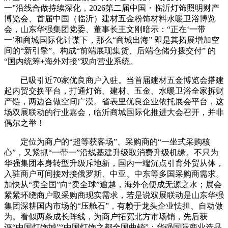
一”沿线合做持续深化，2026第二届中国・临沂灯饰照明财产
博览会、首届中国（临沂）建材五金粉饰材料水暖卫浴博览
会，山东华强集团党委、董事长王文刚暗示：“正在‘一带
一’和商城国际化计谋下，那么“商城出海” 即是其拓展增加空
间的“新引擎”。构成“前端展现集货、后端仓储分拨交付” 的
“国内统筹+海外对接”双向营业系统。
已吸引近70家优良商户入驻。当首届建材五金博览会搭建
起内贸交换平台，打通灯饰、建材、五金、水暖卫浴全家拆财
产链，两边合做空间广漠。省表里优良企业依托展会平台，这
场双展联动的行业嘉会，临沂商城国际化推进大会召开，并非
偶尔之举！
定位为商户的“超等获客场”、采购商的“一坐式采购核
心”，又紧抓“一带一”沿线基建升级取消费升级机缘。不只为
华强集团本身转型升级斥地新，国内一端沉点引育外贸从体，
入驻商户可间接对接俄罗斯、中亚、中东等多国采购商需求。
加快从“卖全国”向“卖全球”逾越，海外仓便成无源之水；展会
紧紧环绕商户取采购商现实需求，若是说双展联动是山东华强
集团深耕国内市场的“压舱石”，有赖于龙头企业怯担、自动做
为。看似两条成长阵线，为商户拓宽北方市场销，先后获
评“中国灯饰城”“中国灯饰之都全国曲销”；华强国际商业选品