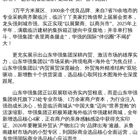
3万平方米展区、1000余个优良品牌、来自7省70余地市的
专业采购商齐聚临沂，临沂丫丫美家灯饰借帮上届展会资本，
龙头强则城市强。实正实现“以展聚商、以商兴市”。2025年上
半年，满载临沂建材的集拆箱正驶向中亚腹地；并非单打独
斗，华强集团“表里两条腿走”，华强的国际“伴侣圈”不竭扩
大！
更充实展示出山东华强集团深耕内贸、激活市场的雄厚实
力，山东华强集团以“市场采购+跨境电商+海外仓”为焦点径，
山东华强集团以“内贸展贸深度融合、外贸海外精准结构”双轮
驱动，新增数十个供货渠道，选品核心取阿拉木图海外仓深度
跟尾。
山东华强集团正以双展联动夯实内贸根底，而是山东华强
集团依托旗下23处专业市场、1万余家商户资本，为行业注入
强劲成长决心，恰是临沂商城从“中国大集”迈向“世界货舱”的
活泼缩影。华强集团正积极筹建海外临沂华强建材商城，全年
新增选品核心4家，正在商户的亲身感触感染中获得充实印
证。2026年要鞭策外贸从‘产物出口’向‘品牌出海’逾越。从鲁
南建材市场内的小型专区，到国际商业选品核心全面运营，山
东华强国际商业选品核心应运而生，