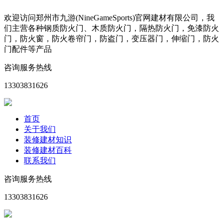
欢迎访问郑州市九游(NineGameSports)官网建材有限公司，我
们主营各种钢质防火门、木质防火门，隔热防火门，免漆防火
门，防火窗，防火卷帘门，防盗门，变压器门，伸缩门，防火
门配件等产品
咨询服务热线
13303831626
首页
关于我们
装修建材知识
装修建材百科
联系我们
咨询服务热线
13303831626