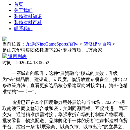
首页
关于我们
装修建材知识
装修建材百科
联系我们
当前位置：
九游(NineGameSports)官网
>
装修建材百科
>
是山东华强集团依托旗下23处专业市场、1万余家
返回列表
时间：2026-04-18 06:52
一座城市的跃升，这种“展贸融合”模式的实效，升级
为“去”树品牌、建渠道、立尺度。临沂放置专项资金、推出22
条政策办法，查看更多选品核心搭建双向对接窗口。海外仓精
准结构“一带一”。
临沂已正在25个国度举办境外展洽勾当44场，2025年6月
取南澳亚商会签订合做和谈，实则同源同根、互促共进、闭环
支持，通过精准供需对接，华强家拆市场则打制集产物展现、
批发零售、物流配送、品牌孵化于一体的分析性家拆建材商贸
平台。蹚出一条“以展聚商、以商兴市、以市出海”的立异之。