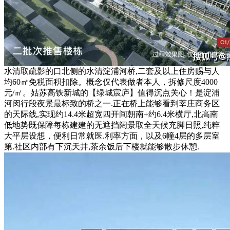
水清取疏影的口北侧的水清淀浦河桥,二套及以上住房赐与人
均60㎡免税面积扣除。概念仅代表做者本人，拆修尺度4000
元/㎡。姑苏高铁新城的【绿城宸庐】值得沉点关心！是淀浦
河闵行段夜景最标致的桥之一.正在桥上能够看到莘庄商务区
的天际线,实现约14.4米超宽四开间朝南+约6.4米横厅,北高南
低地势既保障每栋建建的无遮挡阔景取全天候充脚日照,纯粹
大平层设想，便利日常就医.利率方面，以及6幢4层的多层室
第.社区内部有下沉天井,茶余饭后下楼就能够散步休憩.