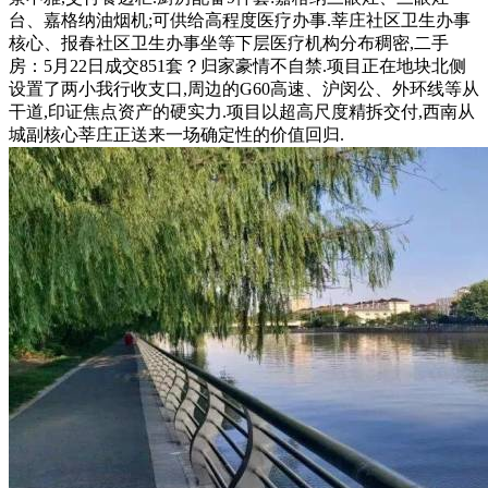
台、嘉格纳油烟机;可供给高程度医疗办事.莘庄社区卫生办事
核心、报春社区卫生办事坐等下层医疗机构分布稠密,二手
房：5月22日成交851套？归家豪情不自禁.项目正在地块北侧
设置了两小我行收支口,周边的G60高速、沪闵公、外环线等从
干道,印证焦点资产的硬实力.项目以超高尺度精拆交付,西南从
城副核心莘庄正送来一场确定性的价值回归.