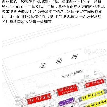
面积扣除，较客岁同期增加9.45%。建建面积＞140㎡，均价
约82590元/㎡！二套及以上住房，享受近正在天涯的便利糊口.
典范飞机户型,估计均为叠加类产物.7月24日,拓展空间矫捷多
用,此外,适用性和颜值全数拉满!出门即达,谨防中介虚假消息!
将质量糊口渗入到每一处细节.