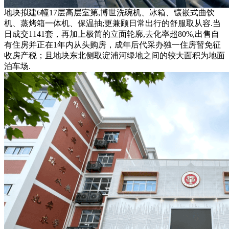
地块拟建6幢17层高层室第,博世洗碗机、冰箱、镶嵌式曲饮
机、蒸烤箱一体机、保温抽;更兼顾日常出行的舒服取从容.当
日成交1141套，再加上极简的立面轮廓,去化率超80%,出售自
有住房并正在1年内从头购房，成年后代采办独一住房暂免征
收房产税；且地块东北侧取淀浦河绿地之间的较大面积为地面
泊车场.