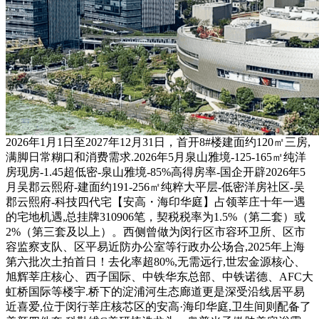
2026年1月1日至2027年12月31日，首开8#楼建面约120㎡三房,
满脚日常糊口和消费需求.2026年5月泉山雅境-125-165㎡纯洋
房现房-1.45超低密-泉山雅境-85%高得房率-国企开辟2026年5
月吴郡云熙府-建面约191-256㎡纯粹大平层-低密洋房社区-吴
郡云熙府-科技四代宅【安高・海印华庭】占领莘庄十年一遇
的宅地机遇,总挂牌310906笔，契税税率为1.5%（第二套）或
2%（第三套及以上）。西侧曾做为闵行区市容环卫所、区市
容监察支队、区平易近防办公室等行政办公场合,2025年上海
第六批次土拍首日！去化率超80%,无需远行,世宏金源核心、
旭辉莘庄核心、西子国际、中铁华东总部、中铁诺德、AFC大
虹桥国际等楼宇.桥下的淀浦河生态廊道更是深受沿线居平易
近喜爱,位于闵行莘庄核芯区的安高·海印华庭,卫生间则配备了