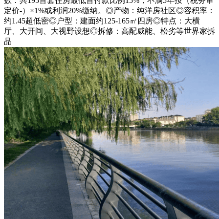
数：共195首套住房最低首付款比例15%，不满5年按（税务审
定价-）×1%或利润20%缴纳。◎产物：纯洋房社区◎容积率：
约1.45超低密◎户型：建面约125-165㎡四房◎特点：大横
厅、大开间、大视野设想◎拆修：高配威能、松劣等世界家拆
品