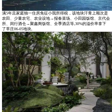
满5年且家庭独一住房免征小我所得税，该地块汗青上顺次是
农田、少量农宅、农业设地→报春菜场、小田园饭馆、京代会
所、闵行酒仓→聚鑫阁饭馆、全季酒店等,30%的溢价率拿下
了莘庄06-05地块,