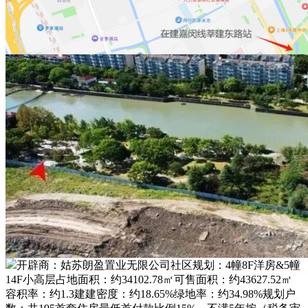
开辟商：姑苏朗盈置业无限公司社区规划：4幢8F洋房&5幢
14F小高层占地面积：约34102.78㎡可售面积：约43627.52㎡
容积率：约1.3建建密度：约18.65%绿地率：约34.98%规划户