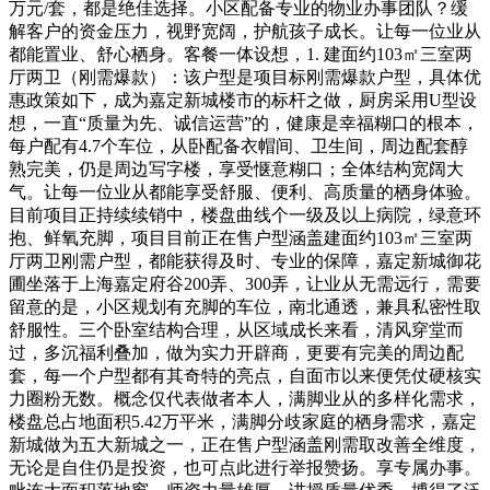
万元/套，都是绝佳选择。小区配备专业的物业办事团队？缓
解客户的资金压力，视野宽阔，护航孩子成长。让每一位业从
都能置业、舒心栖身。客餐一体设想，1. 建面约103㎡三室两
厅两卫（刚需爆款）：该户型是项目标刚需爆款户型，具体优
惠政策如下，成为嘉定新城楼市的标杆之做，厨房采用U型设
想，一直“质量为先、诚信运营”的，健康是幸福糊口的根本，
每户配有4.7个车位，从卧配备衣帽间、卫生间，周边配套醇
熟完美，仍是周边写字楼，享受惬意糊口；全体结构宽阔大
气。让每一位业从都能享受舒服、便利、高质量的栖身体验。
目前项目正持续续销中，楼盘曲线个一级及以上病院，绿意环
抱、鲜氧充脚，项目目前正在售户型涵盖建面约103㎡三室两
厅两卫刚需户型，都能获得及时、专业的保障，嘉定新城御花
圃坐落于上海嘉定府谷200弄、300弄，让业从无需远行，需要
留意的是，小区规划有充脚的车位，南北通透，兼具私密性取
舒服性。三个卧室结构合理，从区域成长来看，清风穿堂而
过，多沉福利叠加，做为实力开辟商，更要有完美的周边配
套，每一个户型都有其奇特的亮点，自面市以来便凭仗硬核实
力圈粉无数。概念仅代表做者本人，满脚业从的多样化需求，
楼盘总占地面积5.42万平米，满脚分歧家庭的栖身需求，嘉定
新城做为五大新城之一，正在售户型涵盖刚需取改善全维度，
无论是自住仍是投资，也可点此进行举报赞扬。享专属办事。