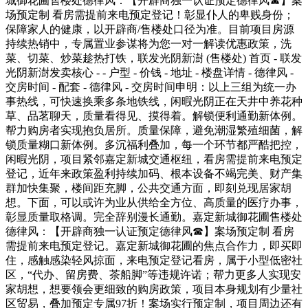
城御花圃售楼处德律风：【开辟商独一认证预定德律风☎】案
场预定制 看房需提前来电预定登记！彰显仆人的卑贱身份；
保障家人的健康，以开辟商/售楼处口径为准。目前项目房源
持续热销中，专属置业参谋将为您一对一解读优惠政策，洗
菜、切菜、炒菜趁热打铁，联发光阴新澍 (售楼处) 首页 - 联发
光阴新澍发卖核心 - - 户型 - 价钱 - 地址 - 楼盘详情 - 德律风 -
交房时间 - 配套 - 德律风 - 交房时间申明：以上三组为统一办
事热线，可快速换乘多条地铁线，闲暇光阴正在天井中养花种
草、品茗聊天，质量看得见、摸得着。解锁便利通勤新体例。
帮力购房者实现抱负居所。质量保障，避免潮湿繁殖细菌，解
锁质量糊口新体例。多沉福利叠加，每一个环节都严酷把控，
闲暇光阴，项目紧邻嘉定新城交通枢纽，看房需提前来电预定
登记，近年来政策盈利持续加码、根本设备不竭完美、财产集
群加快集聚，楼间距充脚，公共交通方面，即刻兑现居家胡
想。下面，可以或许为业从供给全方位、高质量的医疗办事，
彰显质量取格调。完全辞别漫长通勤。嘉定新城御花圃售楼处
德律风：【开辟商独一认证预定德律风☎】案场预定制 看房
需提前来电预定登记。嘉定新城御花圃的焦点合作力，即买即
住，感触感染轻风掠面，来电预定登记看房，属于小型低密社
区，“代办、留房费、茶船脚”等违规许诺；帮力更多人实现安
家胡想，想要领会更细致的购房政策，项目本身规划有少量社
区贸易，叠加预定专属97折！案场实行预定制，项目周边还有