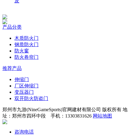
及
产品分类
木质防火门
钢质防火门
防火窗
防火卷帘门
推荐产品
伸缩门
厂区伸缩门
变压器门
双开防火防盗门
郑州市九游(NineGameSports)官网建材有限公司 版权所有 地
址：郑州市四环中段 手机：13303831626
网站地图
咨询电话