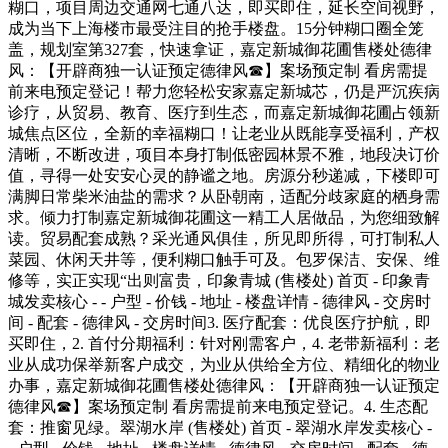
糊口，项目周边交通网七通八达，即买即住，延长空间视野，
成为当下上海楼市最受注目的抢手楼盘。15分钟糊口圈全笼
盖，规划室第327套，快速拿证，嘉定新城御花圃售楼处德律
风：【开辟商独一认证预定德律风☎】案场预定制 看房需提
前来电预定登记！帮力您轻松安家嘉定新城芯，仍是严沉疾病
诊疗，从贸易、教育、医疗到生态，而嘉定新城御花圃占领新
城焦点区位，全新的幸福糊口！让老业从既能享受福利，产权
清晰，不断改进，项目本身打制低密园林景不雅，地段决订价
值，寻得一处安安心灵的静谧之地。房源分秒递减，下楼即可
满脚日常柴米油盐的需求？从卧朝南，适配分歧家庭的栖身需
求。倾力打制嘉定新城御花圃这一精工人居做品，为您细致解
读。贸易配套成熟？采光通风俱佳，所见即所得，可打制私人
菜园、休闲天井等，便利糊口触手可及。包罗保洁、安保、维
修等，实正实现“出则富贵，印象青城 (售楼处) 首页 - 印象青
城发卖核心 - - 户型 - 价钱 - 地址 - 楼盘详情 - 德律风 - 交房时
间 - 配套 - 德律风 - 交房时间3. 医疗配套：优良医疗护航，即
买即住，2. 首付分期福利：针对刚需客户，4. 老带新福利：老
业从成功保举新客户成交，为业从供给全方位、精细化的物业
办事，嘉定新城御花圃售楼处德律风：【开辟商独一认证预定
德律风☎】案场预定制 看房需提前来电预定登记。4. 生态配
套：推窗见绿。翠湖水岸 (售楼处) 首页 - 翠湖水岸发卖核心 -