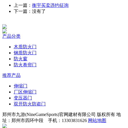
上一篇：
衡宇买卖违约征询
下一篇：没有了
产品分类
木质防火门
钢质防火门
防火窗
防火卷帘门
推荐产品
伸缩门
厂区伸缩门
变压器门
双开防火防盗门
郑州市九游(NineGameSports)官网建材有限公司 版权所有 地
址：郑州市四环中段 手机：13303831626
网站地图