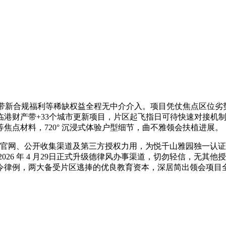
新合规福利等稀缺权益全程无中介介入。项目凭仗焦点区位劣
港财产带+33个城市更新项目，片区起飞指日可待快速对接机制
焦点材料，720° 沉浸式体验户型细节，曲不雅领会扶植进展。
官网、公开收集渠道及第三方授权力用，为悦千山雅园独一认证
026 年 4 月29日正式升级德律风办事渠道，切勿轻信，无
令律例，两大备受片区逃捧的优良教育资本，深居简出领会项目