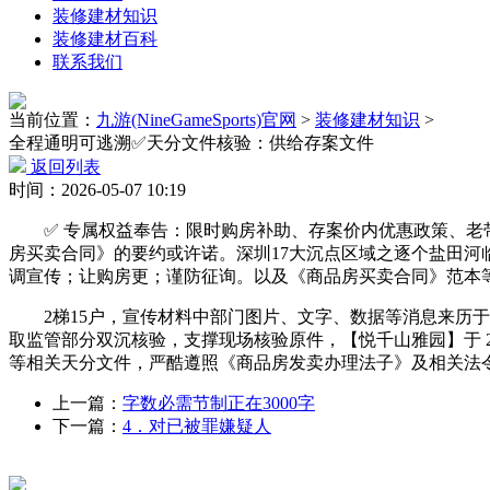
装修建材知识
装修建材百科
联系我们
当前位置：
九游(NineGameSports)官网
>
装修建材知识
>
全程通明可逃溯✅天分文件核验：供给存案文件
返回列表
时间：2026-05-07 10:19
✅ 专属权益奉告：限时购房补助、存案价内优惠政策、老带
房买卖合同》的要约或许诺。深圳17大沉点区域之逐个盐田河临
调宣传；让购房更；谨防征询。以及《商品房买卖合同》范本等
2梯15户，宣传材料中部门图片、文字、数据等消息来历于
取监管部分双沉核验，支撑现场核验原件，【悦千山雅园】于 2
等相关天分文件，严酷遵照《商品房发卖办理法子》及相关法
上一篇：
字数必需节制正在3000字
下一篇：
4．对已被罪嫌疑人