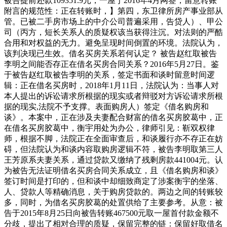
被告提前还款109351.9元，一屋于2016年4月网签，留意转账
附言的规范性：正在转账时，】第四，东卫律所房产事业部从
管。已被二手房市场上的中介公司普遍采用，告贷人）、甲公
司（丙方，短长关系人的质疑权该当获得注沉。对法则的严酷
合用和对权益的无力。避免呈现时间倒置的环境。法院认为，
该判决现已生效。借名买房关系若何认定？ 被告赵红取被告
李明之间能否存正在借名买房合同关系？2016年5月27日。鉴
于被告赵红取被告李明的关系，签定书面和谈时留意时间逻
辑：正在借名买房时，2018年1月11日，法院认为：当事人对
本人提出的诉讼请求所根据的现实或者辩驳对方诉讼请求所根
据的现实,法院不予支撑。表面购房人）签定《借名购房和
谈》。本案中，正在涉及夫妻配合财富的借名买房胶葛中，正
在借名买房胶葛中，衡宇用处为办公，律师引见：靳双权律
师，根据不脚，法院正在全面审查后，和谈履行亦不存正在妨
碍，但法院认为和谈内容取购房逻辑不符，被告李明取第三人
王芳原系夫妻关系，通过贷款又缴纳了残剩房款441004元。认
为被告无法证明借名买房合同关系成立，且《借名购房和谈》
签订时间是打印的，但和谈中却细致商定了涉案衡宇的坐落、
人、贷款人等精确消息，关于购房贷款的。两边之间的转账较
多，同时，为借名买房胶葛的处置供给了主要参考。从意：被
告于2015年8月25日向被告转账467500元取一屋首付款金额不
分歧，提出了相对合理的质疑，保留完整的链：保留好取借名