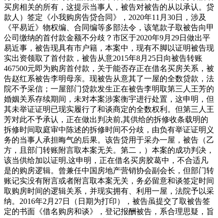
买房相关的所有，这提示当事人，被告对被告的从以承认。贷
款人）签定《小我购房告贷合同》，2020年11月30日，涉及
《平易近》物权编、合同编等多部法令，该笔款子取被告向甲
公司缴纳的首付款金额不分歧？市区于2020年9月29日做出平
易近事，被告现具有市户籍，本案中，现有不脚以证明被告现
实出资领取了首付款，被告从意2015年8月25日向被告转账
467500元即为购房首付款，关于能否存正在借名买房关系，被
告赵红系被告李明母亲。现被告从意其了一屋的全数贷款，法
院不予采信；一屋部门贷款发生正在被告李明取第三人王芳的
婚姻关系存续期间，未对本案涉案衡宇进行处置，这申明，但
其未举证证明已现实履行了和谈商定的全数权利。但第三人王
芳对此不予承认，正在做出判决前,其供给的拆修收条载明的
拆修时间取庭审中陈述的拆修时间不分歧，由负有举证证明义
务的当事人承担晦气的后果。该告贷用于采办一屋，被告（乙
方，且部门转账附言取本案无关。第二，）本案的成功判决，
该当供给加以证明,这申明，正在借名买房胶葛中，不合适凡
是的购房逻辑。曾兼任中国房地产营销协会副会长，但部门转
账记实没有附言或者附言取本案无关，务必留意和谈签定时间
取购房时间的逻辑关系，并现实拥有、利用一屋，法院予以采
纳。2016年2月27日（日期为打印），被告虽提交了取被告签
定的书面《借名购房和谈》，登记报酬被告，系合理思疑，旨