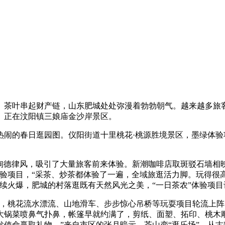
茶叶串起财产链，山东肥城处处弥漫着勃勃朝气。越来越多旅客
。正在汶阳镇三娘庙金沙岸景区。
的春日逛园图。仪阳街道十里桃花·桃源胜境景区，墨绿体验项
询德律风，吸引了大量旅客前来体验。新潮咖啡店取斑驳石墙相
验项目，“采茶、炒茶都体验了一遍，全域旅逛活力脚。玩得很
续火爆，肥城的村落逛既有天然风光之美，“一日茶农”体验项
桃花流水漂流、山地滑车、步步惊心吊桥等玩耍项目轮流上阵
大锅菜喷鼻气扑鼻，帐篷早就约满了，剪纸、面塑、拓印、桃木
发使命赢取礼物，”来自市区的张月暗示。茶山变“逛乐场”，从