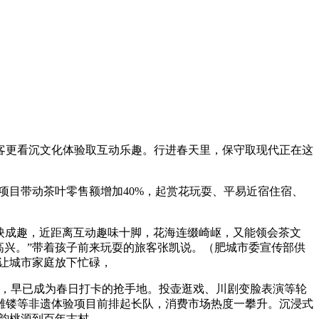
更看沉文化体验取互动乐趣。行进春天里，保守取现代正在这
目带动茶叶零售额增加40%，起赏花玩耍、平易近宿住宿、
映成趣，近距离互动趣味十脚，花海连缀崎岖，又能领会茶文
高兴。”带着孩子前来玩耍的旅客张凯说。（肥城市委宣传部供
目让城市家庭放下忙碌，
，早已成为春日打卡的抢手地。投壶逛戏、川剧变脸表演等轮
雕镂等非遗体验项目前排起长队，消费市场热度一攀升。沉浸式
古韵桃源到百年古村。