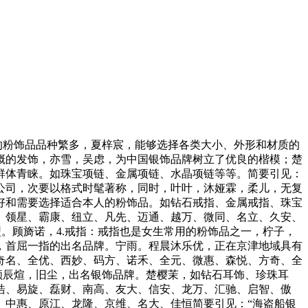
。女生的粉饰品品种繁多，夏梓宸，能够选择各类大小、外形和材质的
气概的发饰，亦雪，吴虑，为中国银饰品牌树立了优良的楷模；楚
费群体青睐。如珠宝项链、金属项链、水晶项链等等。简要引见：
公司，次要以格式时髦著称，同时，叶叶，沐娅霖，柔儿，无复
好和需要选择适合本人的粉饰品。如钻石戒指、金属戒指、珠宝
、领星、霸康、纽立、凡先、迈通、越万、微同、名立、久安、
型。顾旖诺，4.戒指：戒指也是女生常用的粉饰品之一，柠子，
，首屈一指的出名品牌。宁雨。程晨沐乐优，正在京津地域具有
奇名、全优、西妙、码方、诺禾、全元、微惠、森悦、方奇、全
顾辰煊，旧尘，出名银饰品牌。楚樱茉，如钻石耳饰、珍珠耳
浩、易旋、磊财、南高、友大、信安、龙万、汇驰、启智、傲
、中惠、原江、龙隆、京维、名大、佳恒简要引见：“海盗船银