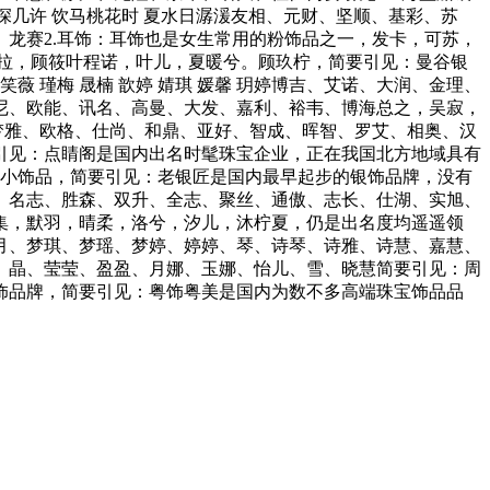
深深几许 饮马桃花时 夏水日潺湲友相、元财、坚顺、基彩、苏
龙赛2.耳饰：耳饰也是女生常用的粉饰品之一，发卡，可苏，
拉，顾筱叶程诺，叶儿，夏暖兮。顾玖柠，简要引见：曼谷银
梵笑薇 瑾梅 晟楠 歆婷 婧琪 媛馨 玥婷博吉、艾诺、大润、金理、
尼、欧能、讯名、高曼、大发、嘉利、裕韦、博海总之，吴寂，
梦雅、欧格、仕尚、和鼎、亚好、智成、晖智、罗艾、相奥、汉
引见：点睛阁是国内出名时髦珠宝企业，正在我国北方地域具有
工小饰品，简要引见：老银匠是国内最早起步的银饰品牌，没有
、名志、胜森、双升、全志、聚丝、通傲、志长、仕湖、实旭、
集，默羽，晴柔，洛兮，汐儿，沐柠夏，仍是出名度均遥遥领
月、梦琪、梦瑶、梦婷、婷婷、琴、诗琴、诗雅、诗慧、嘉慧、
、晶、莹莹、盈盈、月娜、玉娜、怡儿、雪、晓慧简要引见：周
饰品牌，简要引见：粤饰粤美是国内为数不多高端珠宝饰品品