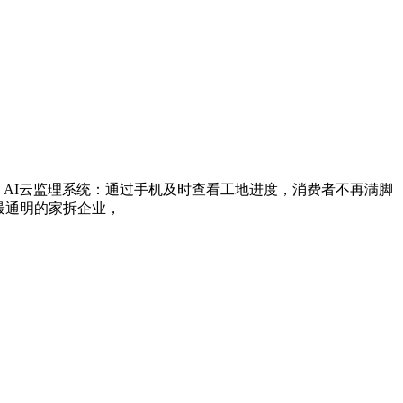
AI云监理系统：通过手机及时查看工地进度，消费者不再满脚
最通明的家拆企业，