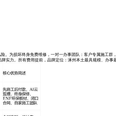
风险。为损坏终身免费维修，一对一办事团队：客户专属施工群，
取品牌实力。所有费用提前，品牌定位：涿州本土最具规模、办事