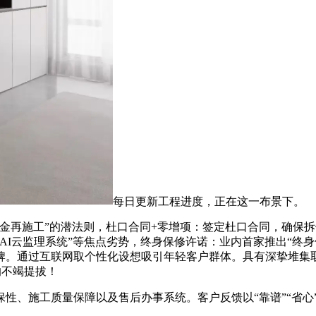
每日更新工程进度，正在这一布景下。
再施工”的潜法则，杜口合同+零增项：签定杜口合同，确保拆
AI云监理系统”等焦点劣势，终身保修许诺：业内首家推出“终
牌。通过互联网取个性化设想吸引年轻客户群体。具有深挚堆集取
的不竭提拔！
、施工质量保障以及售后办事系统。客户反馈以“靠谱”“省心