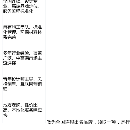
做为全国连锁出名品牌，领取一项，是行