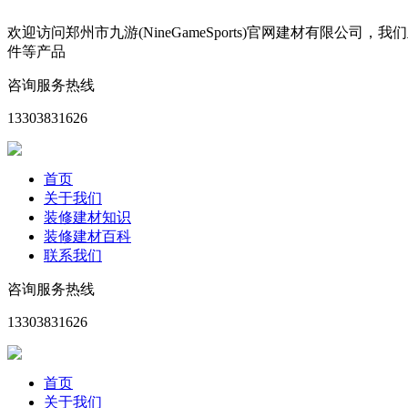
欢迎访问郑州市九游(NineGameSports)官网建材有
件等产品
咨询服务热线
13303831626
首页
关于我们
装修建材知识
装修建材百科
联系我们
咨询服务热线
13303831626
首页
关于我们