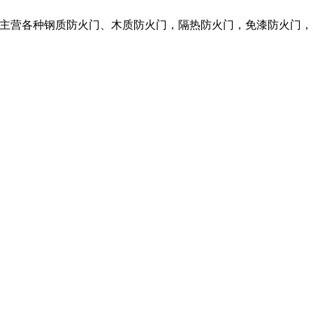
限公司，我们主营各种钢质防火门、木质防火门，隔热防火门，免漆防