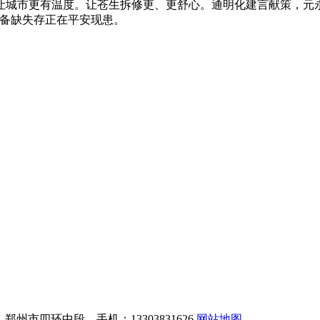
城市更有温度。让苍生拆修更、更舒心。通明化建言献策，元永
设备缺失存正在平安现患。
址：郑州市四环中段 手机：13303831626
网站地图