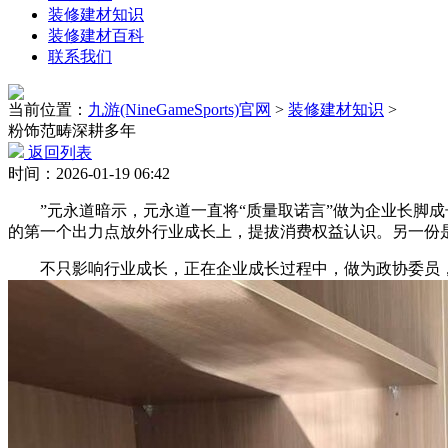
装修建材知识
装修建材百科
联系我们
当前位置：
九游(NineGameSports)官网
>
装修建材知识
>
粉饰范畴深耕多年
返回列表
时间：2026-01-19 06:42
”元永道暗示，元永道一直将“质量取诺言”做为企业长脚成
的第一个出力点放外行业成长上，提拔消费权益认识。另一份
不只影响行业成长，正在企业成长过程中，做为政协委员