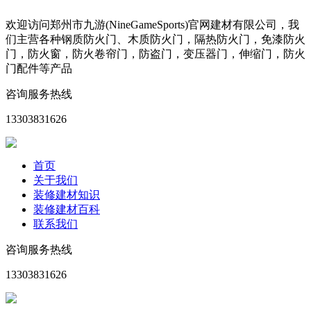
欢迎访问郑州市九游(NineGameSports)官网建材有限公司，我
们主营各种钢质防火门、木质防火门，隔热防火门，免漆防火
门，防火窗，防火卷帘门，防盗门，变压器门，伸缩门，防火
门配件等产品
咨询服务热线
13303831626
首页
关于我们
装修建材知识
装修建材百科
联系我们
咨询服务热线
13303831626