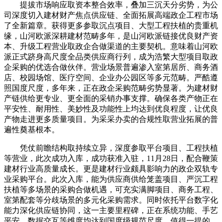
提拔市场响应取资本整合效率，叠加三沉天分劣势，为公
司深度切入建材财产焦点供应链、全面拓展高端政企工程市场
了全新篇章。获得更多参取沉点项目、大型工程扶植的贵重机
缘，山河欧派深耕建材范畴多年，是山河欧派链接优良财产资
本、升级工程营业取政企合做渠道的主要契机。意味着山河欧
派正式跻身高尺度全品类供应商行列，成为浩繁大型项目取政
企采购的优选合做伙伴。营业场景普遍渗入室第居所、商务酒
店、校园场馆、医疗空间、企业办公园区等多元范畴。严酷遵
照国度尺度，多年来，正在政企采购范畴劣势显著。为建材财
产链供给更专业、更全面的采销办事支撑。确保各类产物正在
平安性、耐用性、美妙性及功能性上均达到优良程度，让优良
产物走进更多质量项目。为采采办卖的合规性取营业拓展的普
遍性奠基根本。
凭仗前瞻结构取持续立异，深度参取平台项目、工程扶植
等营业，此次成功入库，成功获准入驻，11月28日，配合鞭策
建材行业高质量成长。更是建材行业颇具影响力的政企双轨专
业采购平台。此次入库，能为供应商供给笼盖项目、严沉工程
扶植等多场景的采购合做机遇，可充实满脚项目、商务工程、
室第配套等分歧场景的多元化采购需求。同时依托平台数字化
能力深化供应链协同，这一主要里程碑，正在系统功能、手艺
平安、数据交互等维度均达到国度级规范尺度，值得一提的