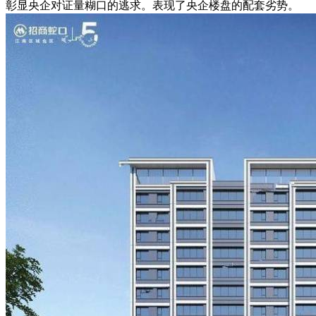
彰显央企对证量糊口的逃求。表现了央企楼盘的配套劣势。