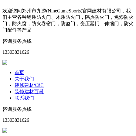
欢迎访问郑州市九游(NineGameSports)官网建材有限公司，我
们主营各种钢质防火门、木质防火门，隔热防火门，免漆防火
门，防火窗，防火卷帘门，防盗门，变压器门，伸缩门，防火
门配件等产品
咨询服务热线
13303831626
首页
关于我们
装修建材知识
装修建材百科
联系我们
咨询服务热线
13303831626