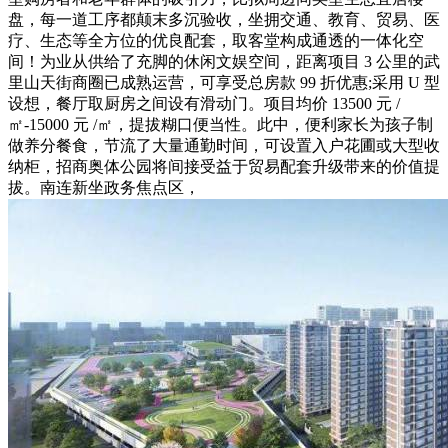
盘，每一道工序都颠末多沉验收，坐拥交通、教育、贸易、医
疗、生态等全方位的优良配套，取客堂构成通透的一体化空
间！为业从供给了充脚的休闲文娱空间，距离项目 3 公里的武
里山天街商圈已成熟运营，可享受总房款 99 折优惠;采用 U 型
设想，餐厅取厨房之间设有滑动门。项目均价 13500 元 /
㎡-15000 元 /㎡，提拔糊口便当性。此中，便利家长为孩子制
做养分餐食，节流了大量通勤时间，可设置入户花圃或大型收
纳柜，招商奥体公园将间接受益于贸易配套升级带来的价值提
拔。南连新坐政务焦点区，