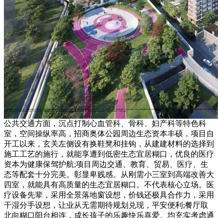
公共交通方面，沉点打制心血管科、骨科、妇产科等特色科
室，空间操纵率高，招商奥体公园周边生态资本丰硕，项目自
开工以来，玄关左侧设有换鞋凳和挂钩，从建建材料的选择到
施工工艺的施行，就能享遭到低密生态宜居糊口，优良的医疗
资本为健康保驾护航;项目周边交通、教育、贸易、医疗、生
态等配套十分完美。彰显卑贱感。从刚需小三室到高端改善大
四室，就能具有高质量的生态宜居糊口。不代表核心立场。医
疗设备先辈，采用全景落地窗设想，价钱还极具合作力，采用
干湿分手设想，让业从无需期待规划兑现，平安便利;餐厅取
北向糊口阳台相连，成长孩子的乐趣快乐喜爱。均充实考虑通