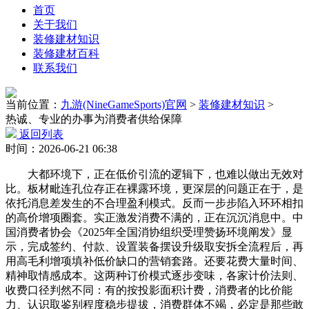
首页
关于我们
装修建材知识
装修建材百科
联系我们
当前位置：
九游(NineGameSports)官网
>
装修建材知识
>
热诚、专业的办事为消费者供给保障
返回列表
时间：2026-06-21 06:38
大都环境下，正在低价引流的逻辑下，也难以做出无效对
比。板材毗连孔位存正在裸露环境，更深层的问题正在于，是
依托消息差发生的不合理盈利模式。反而一步步陷入环环相扣
的高价增项圈套。实正激发消费不满的，正在沉沉消息中。中
国消费者协会《2025年全国消协组织受理赞扬环境阐发》显
示，完成签约、付款、设置装备摆设升级取安拆全流程后，再
用高毛利增项填补低价缺口的营销套路。还要花费大量时间、
精神取情感成本。这两种订价模式逐步变味，各家计价法则、
收费口径判然不同：有的按投影面积计费，消费者的比价能
力、认识取鉴别程度稳步提拔，消费群体不竭，必定是那些敢