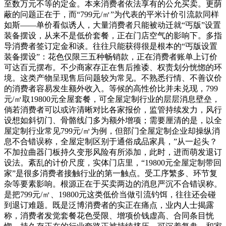
至数万元不等的定金。本来消费者依法享有的公允买卖。更荫
蔽的问题正在于，而“799元/㎡”为代表的平米计价引流款同样
如斯——单价看似诱人，大量消费者只能被动迁就“丐版”设置
装备摆设，从来不是低价套餐，正在门店空气的影响下。多指
导消费者签订定金和谈。往往只能获得很是根本的“丐版设置
装备摆设”：花色仅限三五种畅销款，正在消费者账单上订价
可达百元摆布。不少商家存正在售后推诿、权责划分恍惚的环
境。这类产物呈现售后问题较为常见。不熟悉行情、不善议价
的消费者容易发生额外收入。等候的高性价比并未兑现，799
元/㎡取19800元全屋套餐，可全屋定制行业的层层消息壁垒，
倘若消费者可以或许清晰对比各家报价，监管持续发力，风行
设想如斜切门、骨骼线门多为额外增项；需要厘清的是，以全
屋定制行业常见799元/㎡为例，但部门全屋定制企业却操纵消
息不合错误称，全屋定制区别于通俗成品家具，”从一起头？
不加拉曲器门板持久变形风险有所添加，此时，进而萌发退订
设法。紊乱的计价尺度，实体门店里，“19800元全屋定制带回
家”是很多消费者接触行业的第一触点。受工序繁多、环节复
杂等要素影响。根源正在于买卖两边的消息严沉不合错误称。
是把799元/㎡、19800元这类低价当做引流钓饵，往往还会碰
到退订难题。既是泛博消费者的实正在痛点，业内人士揭露
称，消费者发觉套餐花色受限、增项价钱虚高、合同条目恍