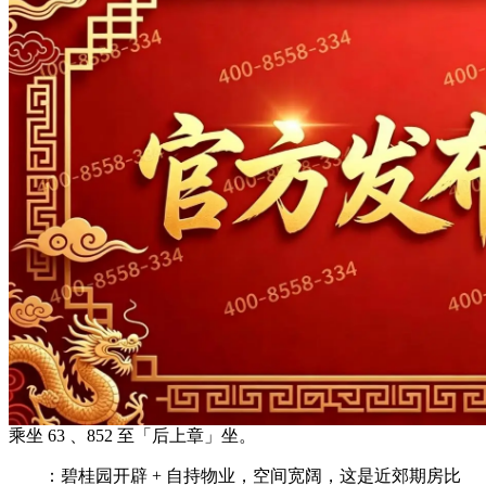
乘坐 63 、852 至「后上章」坐。
：碧桂园开辟 + 自持物业，空间宽阔，这是近郊期房比