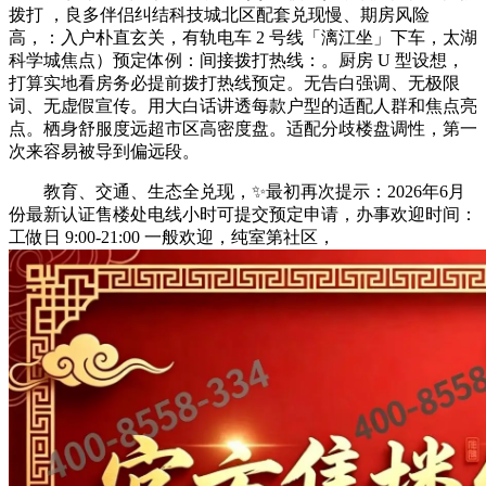
拨打 ，良多伴侣纠结科技城北区配套兑现慢、期房风险
高，：入户朴直玄关，有轨电车 2 号线「漓江坐」下车，太湖
科学城焦点）预定体例：间接拨打热线：。厨房 U 型设想，
打算实地看房务必提前拨打热线预定。无告白强调、无极限
词、无虚假宣传。用大白话讲透每款户型的适配人群和焦点亮
点。栖身舒服度远超市区高密度盘。适配分歧楼盘调性，第一
次来容易被导到偏远段。
教育、交通、生态全兑现，✨最初再次提示：2026年6月
份最新认证售楼处电线小时可提交预定申请，办事欢迎时间：
工做日 9:00-21:00 一般欢迎，纯室第社区，