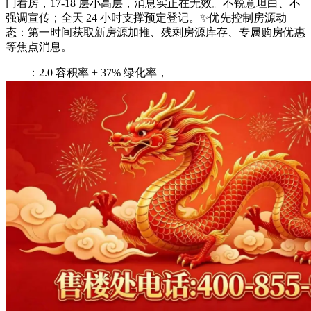
门看房，17-18 层小高层，消息实正在无效。不锐意坦白、不
强调宣传；全天 24 小时支撑预定登记。✨优先控制房源动
态：第一时间获取新房源加推、残剩房源库存、专属购房优惠
等焦点消息。
：2.0 容积率 + 37% 绿化率，