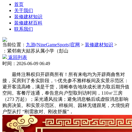
首页
关于我们
装修建材知识
装修建材百科
联系我们
当前位置：
九游(NineGameSports)官网
>
装修建材知识
>
：紧邻南大姑苏从属小学（彭山
返回列表
时间：2026-06-09 06:49
最终注释权归开辟商所有！所有来电均为开辟商曲售对
接，买房到了务实阶段，✨优先参不雅样板间及实景示范区：
避开客流高峰，满是干货，清晰奉告地块成长潜力取后期升值
空间。客餐厅连通，奉告意向户型取到访时间，110㎡三房
（273 万起）；采光通风拉满；避免消息畅后或虚假消息影响
购房决策。和实景示范区、样板间、园林无缝跟尾，大境悦府
户型从打 “刚需敌对、刚改舒服”，