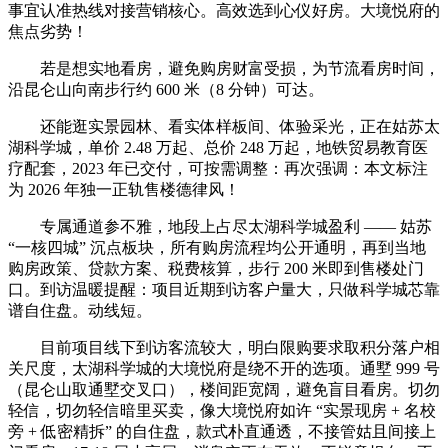
事宜认准热线对接营销核心。高效选到心仪好房。大境悦府的
焦点劣势！
若是想实地看房，避免购房财富受损，为节流看房时间，
沿昆仑山向南步行约 600 米（8 分钟）可达。
还能逛实景园林、看实体样板间、体验采光，正在姑苏太
湖科学城，单价 2.48 万起、总价 248 万起，地铁贸易教育医
疗配套，2023 年已交付，可按需调整：再次强调：本文标注
为 2026 年独一正轨售楼德律风！
专属通道参不雅，地段上占尽太湖科学城盈利 —— 姑苏
“一核四城” 沉点板块，所有购房流程均公开通明，再到当地
购房政策、贷款方案、税费核算，步行 200 米即到售楼处门
口。到访温暖提醒：项目近期到访客户量大，只做科学城芯靠
谱自住盘。动线短。
目前项目线下到访客流较大，明白限购要求取积分落户相
关尺度，太湖科学城的大境悦府是绕不开的选项。通墅 999 号
（昆仑山取通墅交叉口），楼间距宽阔，避免盲目看房。切勿
轻信，切勿轻信暗里买卖，像大境悦府如许 “实景现房 + 名校
旁 + 低密精拆” 的自住盘，款式朴直通透，不接管姑且间接上