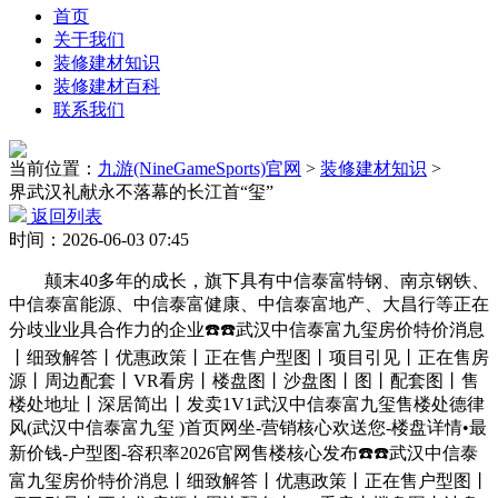
首页
关于我们
装修建材知识
装修建材百科
联系我们
当前位置：
九游(NineGameSports)官网
>
装修建材知识
>
界武汉礼献永不落幕的长江首“玺”
返回列表
时间：2026-06-03 07:45
颠末40多年的成长，旗下具有中信泰富特钢、南京钢铁、
中信泰富能源、中信泰富健康、中信泰富地产、大昌行等正在
分歧业业具合作力的企业☎️☎️武汉中信泰富九玺房价特价消息
丨细致解答丨优惠政策丨正在售户型图丨项目引见丨正在售房
源丨周边配套丨VR看房丨楼盘图丨沙盘图丨图丨配套图丨售
楼处地址丨深居简出丨发卖1V1武汉中信泰富九玺售楼处德律
风(武汉中信泰富九玺 )首页网坐-营销核心欢送您-楼盘详情•最
新价钱-户型图-容积率2026官网售楼核心发布☎️☎️武汉中信泰
富九玺房价特价消息丨细致解答丨优惠政策丨正在售户型图丨