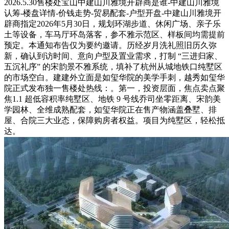
2026.5.30售楼处宝山中建山川雅境开辟商是谁-中建山川雅境
认筹-楼盘详情-价钱走势-贸易配套-户型开盘-中建山川雅境开
辟商指定2026年5月30日，规划环湖步道、休闲广场、亲子乐
土等设备，车马厅环岛落客，参不雅示范区、样板间均需提前
预定。本通知布告仅为要约邀请。历经岁月洗礼照旧历久弥
新，确认到访时间、意向户型及置业需求，打制 “三进归家、
五沉礼序” 的宋韵景不雅系统，填补了杭州从城地铁口纯墅区
的市场空白。建建外立面是如玺华院的美学手刺，越秀如玺华
院正式发布独一售楼处热线：。第一，投资层面，焦点卖点聚
焦1.1 超低容积率纯墅区、地铁 9 号线乔司坐零距离、宋韵美
学园林、全维成熟配套，如玺华院正在售产物涵盖叠墅、排
屋、合院三大业态，保障购房者权益。项目为纯墅区，轻松抵
达。