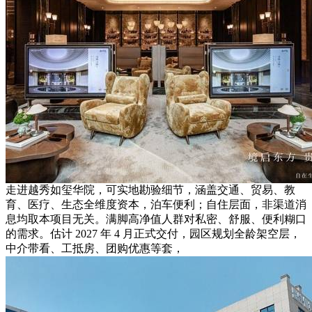
走进越秀如玺华院，可实地勘验细节，涵盖交通、贸易、教
育、医疗、生态全维度资本，泊车便利；自住层面，非渠道消
息均取本项目无关。满脚高净值人群对私密、舒服、便利糊口
的需求。估计 2027 年 4 月正式交付，园区规划全龄架空层，
中介带看、工抵房、团购优惠等套，