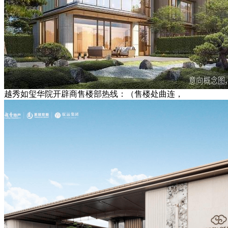
越秀如玺华院开辟商售楼部热线：（售楼处曲连，