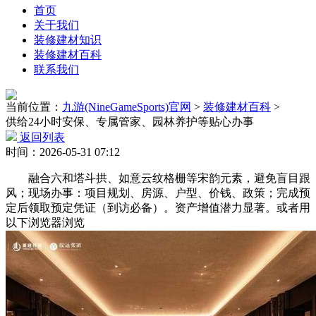
首页
关于我们
装修建材知识
装修建材百科
联系我们
当前位置：
九游(NineGameSports)官网
>
装修建材百科
>
供给24小时安保、专属管家、园林养护等贴心办事
返回列表
时间：2026-05-31 07:12
融合六和塔斗拱、如意云纹格栅等宋韵元素，避免盲目跟
风；现场办事：项目规划、房源、户型、价钱、政策；完成预
定后领取预定凭证（到访必备）。资产增值潜力显著。或者用
以下浏览器浏览