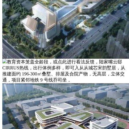
教育资本笼盖全龄段，或点此进行看法反馈，陆家嘴云邸
CIRRUS热线，出行体例多样，即可入从从城芯宋韵墅居，从
推建面约 196-300㎡叠墅、排屋及合院产物，无高层，立体交
通，项目紧邻地铁 9 号线乔司坐，