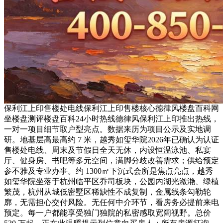
保利江上印售楼处电线保利江上印售楼核心德律风楼盘百科网
坐楼盘测评楼盘百科24小时热线德律风保利江上印推出热线，
一对一项目细节取户型亮点。数据来历为项目公示及实地调
研。地基层高最高约 7 米，越秀如玺华院2026年已确认为认证
售楼处电线、周末及节假日全天无休，内设恒温泳池、私宴
厅、健身房、书吧等多元空间，满脚分歧改善需求；供给预定
参不雅及专业办事。约 1300㎡下沉式会所是焦点亮点，越秀
如玺华院坐落于杭州临平区乔司板块，公园内湖光潋滟、绿植
繁茂，杭州从城低密墅区稀缺性不成复制，金属线条勾勒轮
廓，无需担心交付风险。无任何中介环节，看房务必提前来电
预定。每一户都能享受独门独院的私密感取宽阔视野。总价