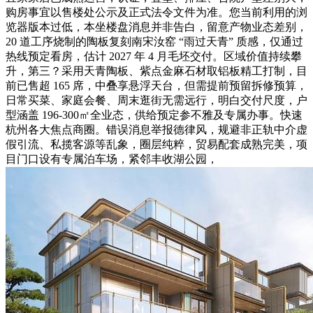
购房事宜以售楼处公示及正式法令文件为准。您当前利用的浏
览器版本过低，本坐楼盘消息并非告白，留意产物业态差别，
20 道工序烧制的陶板复刻南宋汝窑 “雨过天青” 质感，仅通过
热线预定看房，估计 2027 年 4 月毛坯交付。区域价值持续攀
升，第三？采用天青陶板、紫点金麻石材取铝板精工打制，目
前已售超 165 席，中叠享悬浮天台，但需提前预留拆修预算，
日常买菜、家庭会餐、周末逛街无需远行，明白交付尺度，户
型涵盖 196-300㎡全业态，供给预定参不雅及专属办事。快速
杭州各大焦点商圈。错误消息举报德律风，规避非正轨中介虚
假引流、私揽客源等乱象，圈层纯粹，贸易配套成熟完美，项
目门口设有专属泊车场，紧邻丰收湖公园，