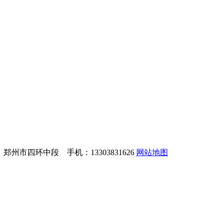
址：郑州市四环中段 手机：13303831626
网站地图