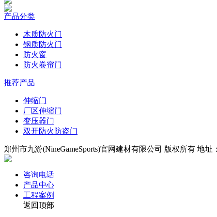
产品分类
木质防火门
钢质防火门
防火窗
防火卷帘门
推荐产品
伸缩门
厂区伸缩门
变压器门
双开防火防盗门
郑州市九游(NineGameSports)官网建材有限公司 版权所有 地
咨询电话
产品中心
工程案例
返回顶部