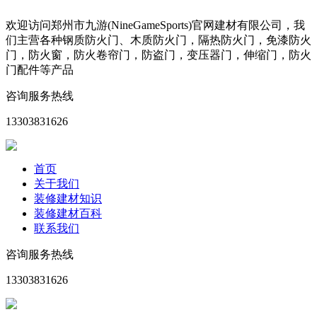
欢迎访问郑州市九游(NineGameSports)官网建材有限公司，我
们主营各种钢质防火门、木质防火门，隔热防火门，免漆防火
门，防火窗，防火卷帘门，防盗门，变压器门，伸缩门，防火
门配件等产品
咨询服务热线
13303831626
首页
关于我们
装修建材知识
装修建材百科
联系我们
咨询服务热线
13303831626