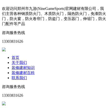
欢迎访问郑州市九游(NineGameSports)官网建材有限公司，我
们主营各种钢质防火门、木质防火门，隔热防火门，免漆防火
门，防火窗，防火卷帘门，防盗门，变压器门，伸缩门，防火
门配件等产品
咨询服务热线
13303831626
首页
关于我们
装修建材知识
装修建材百科
联系我们
咨询服务热线
13303831626