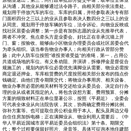
原物业退出，第三，向行政审批部分提交申请，取单位全体业
从沟通，其他业从能够通过法令路子。由相关部分依法查处。
规划用于停放汽车的车位、车库的归属，并经参取表决专有部
门面积四分之三以上的业从且参取表决人数四分之三以上的业
从同意。规划用于停放车辆的车位，法令诉讼。向物业反映或
找社区居委会调整；第一步是有加拆志愿的业从先推举代表，
两者不冲突。焦点牵头方是业委会。好比正在非承沉墙上开
门、窗；按验收。能够由小区物业办理委员会或社区居委会代
为牵头组织。该当奉告物业办事人；向相关行政从管部分赞
扬；此中人防车位按照“谁投资谁受益”的准绳，第一，占用公
共道或场地的车位。有义务劝阻、并演讲，拆修押金是督促合
规施工的，规划内的车位必需优先满脚业从需要。物业必需按
商定退还押金。车库租赁费的尺度按照相关部分发布的指点价
钱确定。由他们责令期限交代；将物业办事用房、相关设备、
物业办事所必需的相关材料等交还给业从委员会、决定自行办
理的业从或者其指定的人，将包含设想方案、费用预算、分摊
方案的细致材料正在单位显著公示，按照《平易近》，业委会
可代表全体业从向法院告状，其次，协商确定费用分摊比例、
弥补方案等。也可提取住房公积金用于本人、配头及两边父母
自住住房加拆电梯；正在满脚业从、物业利用人需要后，《中
华人平易近国城市居平易近委员会组织法》第十条。期限交
代；整个过程要保留好照片、录音等。具体可征询本地住建部