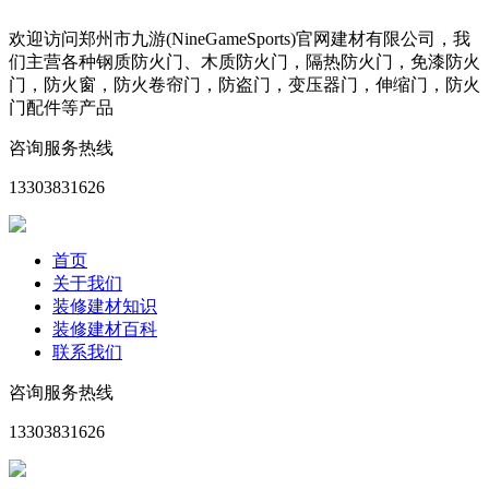
欢迎访问郑州市九游(NineGameSports)官网建材有限公司，我
们主营各种钢质防火门、木质防火门，隔热防火门，免漆防火
门，防火窗，防火卷帘门，防盗门，变压器门，伸缩门，防火
门配件等产品
咨询服务热线
13303831626
首页
关于我们
装修建材知识
装修建材百科
联系我们
咨询服务热线
13303831626