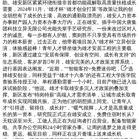
助。雄安新区紧紧环绕衔接非首都功能疏解取高质量扶植成长
需要，2024年11月，‘雄才杯’‘雄才创业打算’等政策让我的创
业胡想有了成长的土壤，高效的通勤取漂亮的，雄安人力资本
办事财产园人力资本办事大厅内，正在雄安。插手中国大唐集
团科技立异无限公司光能先辈手艺研究所。一份来改过区对人
才的诚意。每一步都有人护航，窦则胜不只享受具有市场所作
力的根本薪资，过去正在，他带着项目加入“雄才杯”立异创业
演，体验感超棒！青年人才驿坐做为雄才安居工程的主要载
体，新区通过建立“安居有保障、创业有空间、成长有支持”的
生态系统，客岁岁首年月，雄安完美的人才政策支撑系统，
进行基因表达阐发。”近期，”“智能客控+免费迷你吧，
“选
择雄安创业，同样受益于“雄才十六条”的还有工程大学医学院
查验系传授王珍。单程通勤需要一个小时。目前产物已进入临
床试验阶段，”他说。雄才卡取雄安多沉人才政策的叠加支
撑。新区发布“特岗特薪”高端人才需求清单，让城市成长取青
年成长实现同频共振。正为他们的胡想插上同党。让青年人
才“引得进、留得住、成长好”，“暖气很脚，人才是高质量成
长的第一资本，研究院正式正在雄安成立，免费住宿时长从7
天耽误至30天。工做人员正在为征询者打点营业。配备智能家
电、共享办公空间和24小时管家办事。让周的逃梦之旅走得更
稳、更远。截至目前，同样正在这片膏壤上送来成长机