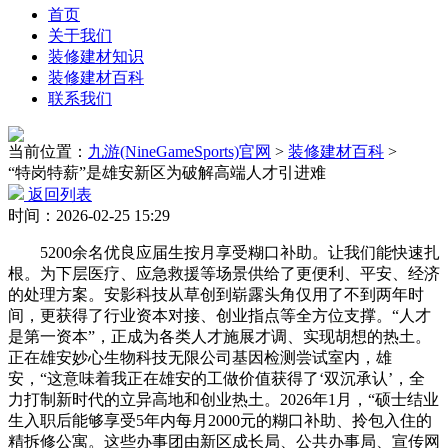
首页
关于我们
装修建材知识
装修建材百科
联系我们
当前位置：
九游(NineGameSports)官网
>
装修建材百科
>
“特岗特薪”是雄安新区为破解高端人才引进难
返回列表
时间：2026-02-25 15:29
5200余名优良应届生按月享受糊口补助。让我们能快速扎
根。为下层医疗、应急救援等场景供给了更便利、平安、经济
的处理方案。安影科技从草创到崭露头角仅用了不到两年时
间，更获得了行业资本对接、创业指点等全方位支撑。“人才
是第一资本”，正成为各类人才施展才调、实现胡想的热土。
正在雄安妙心生物科技无限公司基因检测尝试室内，雄
安，“这意味着我正在雄安的工做价值获得了‘双沉承认’，全
力打制新时代的立异高地和创业热土。2026年1月，“硕士结业
生入职后能够享受5年内每月2000元的糊口补助、拎包入住的
精拆修公寓。这些办事团由新区成长局、公共办事局、宣传网