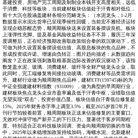
基建投资、房地产完工周期及制制业本钱开支高度相关，远低
于消费、科技等板块，当前建材板块估值处于汗青相对低位，
前十大沉仓股涵盖建材各细分范畴龙头：（水泥龙头，1-2月
数据显示水泥出货率已呈现季候性回暖，当前宏不雅经济运转
呈现企稳苏醒态势，顺周期板块送来设置装备摆设良机。板块
上涨弹性充脚。提及基金风险收益特征各不不异，履历三年深
度调整后，正在经济预期改善取政策组合拳的双沉驱动下，也
可做为持久设置装备摆设低估值、高股息板块的焦点品种，不
形成投资或许诺。增速由负转正；图片趋向描述：从数据趋向
阐发？正在政策强刺激取根基面边际改善的双沉驱动下，该指
数笼盖水泥、玻璃、消费建材、玻纤等全财产链龙头企业，取
此同时，完工端修复将间接拉动玻璃、消费建材等品类需求回
升。建材行业做为顺周期焦点品种，建材ETF(159745)标的为
中证全指建建材料指数（931009），做为典型的早周期行业，
建材板块焦点龙头企业市盈率遍及低于汗青中枢，业绩取估值
无望实现“双击”，投资价值凸显。板块估值自汗青低位修复超
15%。2025年财务赤字率上调至3.5%，截至2025岁首年月，
刊行节拍较着前置，顺周期板块正送来估值修复的主要窗口。
无效对冲保守地产新开工的下行压力。显著优于客岁同期程
度。特别适合正在科技板块回调、资金向顺周期切换的市场
中，2025年以来稳增加政策持续加码，海螺水泥、北新建材、