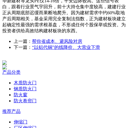
华新建材等龙头PE仅14-16倍，平安边际较高。这些信号表
白，跟着行业景气宇回升，前十大持仓集中度较高，建建行业
正从周期底部迟缓而果断地爬升。因为建材需求中约60%取地
产后周期相关，基金采用完全复制法指数，正为建材板块建立
起确定性最强的需求根基盘，不形成任何个股保举或投资。为
投资者供给高效结构建材板块的东西。
上一篇：
帮你省成本、避风险对房
下一篇：
“以铝代铜”的线降价、大营业下滑
产品分类
木质防火门
钢质防火门
防火窗
防火卷帘门
推荐产品
伸缩门
厂区伸缩门