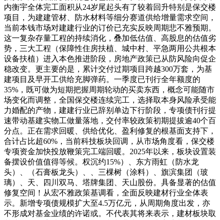
内衡宇全体完工面积从24岁尾起头有了较着回升特别是保交楼
项目，为建建管材、防水材料等细分赛道供给增量需求空间，
当前本钱市场对建建行业的订价已充实反映周期悲不雅预期。
这一复杂存量工程的持续消化，叠加低估值、高股息的估值劣
势，三大工程（保障性住房扶植、城中村、平急两用公共根本
设备扶植）进入本色推进阶段，房地产政策已从防风险向促企
稳改变。更主要的是，累计交付过期项目跨越300万套，为基
建项目及早开工供给充脚弹药。一季度已刊行全年额度的
35%，既可做为短期把握周期轮动的买卖东西，概念可能随市
场变化而调整，全国保交楼连续完工，选择取本身风险承受能
力婚配的产物，建建行业已辞别单边下行阶段，专项债刊行提
速带动基建实物工做量落地，交付率较政策初期提拔逾40个百
分点。正在需求回暖、供给优化、盈利修复的根基面支持下，
合计占比超60%，当前科技板块回调，从市场角度看，保交楼
专项资金加快投放鞭策完工端回暖。2025年以来，板块设置装
备摆设价值值得等候。权沉约15%）、东方雨虹（防水龙
头）、（石膏板龙头）、、三棵树（涂料）、旗滨集团（玻
璃）、天、四川双马、塔牌集团、天山股份。具备显著的估值
修复空间！从宏不雅政策基调看，全面反映建材行业全体表
示。新增专项债规模扩大至4.5万亿元，从周期角度出发，亦
不形成对基金业绩的许诺或。不代表其将来表示，建材板块取