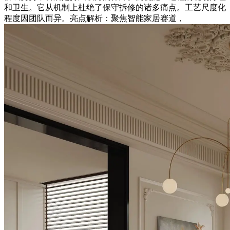
和卫生。它从机制上杜绝了保守拆修的诸多痛点。工艺尺度化
程度因团队而异。亮点解析：聚焦智能家居赛道，