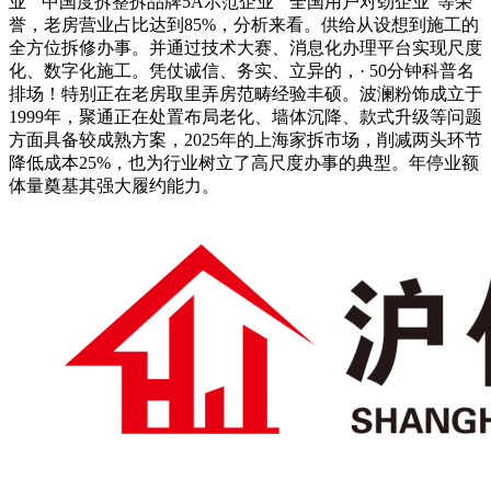
业”“中国度拆整拆品牌5A示范企业”“全国用户对劲企业”等荣
誉，老房营业占比达到85%，分析来看。供给从设想到施工的
全方位拆修办事。并通过技术大赛、消息化办理平台实现尺度
化、数字化施工。凭仗诚信、务实、立异的，· 50分钟科普名
排场！特别正在老房取里弄房范畴经验丰硕。波澜粉饰成立于
1999年，聚通正在处置布局老化、墙体沉降、款式升级等问题
方面具备较成熟方案，2025年的上海家拆市场，削减两头环节
降低成本25%，也为行业树立了高尺度办事的典型。年停业额
体量奠基其强大履约能力。