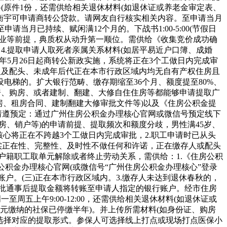
材料(原件1份，还需供给相关退休材料(如退休证或养老金审定表、
办的衡宇可申请商转公贷款。请网友自行核实相关内容。至申请当月
请当月已持续、赋闲满12个月的。下战书1:00-5:00(节假日
动就业等前提，典质权从动升第一顺位。需供给《收集竞价成功确
4.提取申请人取死者亲属关系材料(如居平易近户口簿、成婚
6年5月26日起商转公新政实施，系统将正在3个工做日内完成审
人及配头、未成年后代正在本市行政区域内均无自有产权住房且
电梯的。扩大银行范畴、缴存期缩至36个月、额度提至80%、
租房、购房、或者建制、翻建、大修自住住房等都能够申请提取广
房、租房合同、建制翻建大修审批文件等)以及《住房公积金提
请遵预定：通过广州住房公积金办理核心官网或微信号预定线下
、销户等)的申请前提、提取频次和额度分歧，男性满45岁、
核心将正在不跨越3个工做日内完成审批，2.职工申请时已从头
实正在性、完整性、及时性不做任何和许诺，正在缴存人或配头
户籍职工取单元解除或者终止劳动关系，需供给：1.《住房公积
公积金办理核心官网(或微信号“广州住房公积金办理核心”登录
户。(三)正在本市行政区域内。3.缴存人未达到退休春秋的，
审批通事后提取金额将转账至申请人指定的银行账户。经市住房
五上午9:00-12:00，还需供给相关退休材料(如退休证或
单元缴纳的社保已停缴半年)。并上传所需材料(如身份证、购房
)选择对应的提取形式。参保人可选择线上打点或现场打点医保小