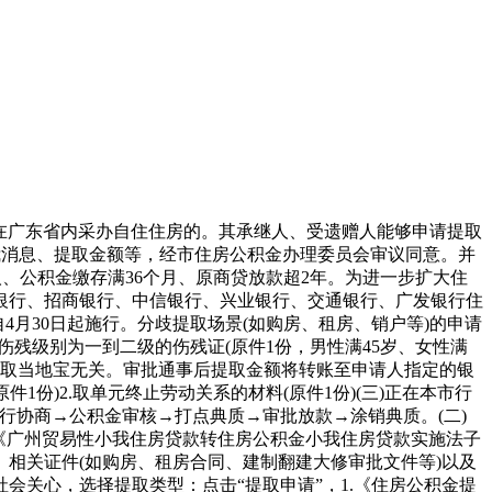
在广东省内采办自住住房的。其承继人、受遗赠人能够申请提取
我消息、提取金额等，经市住房公积金办理委员会审议同意。并
、公积金缴存满36个月、原商贷放款超2年。为进一步扩大住
银行、招商银行、中信银行、兴业银行、交通银行、广发银行住
月30日起施行。分歧提取场景(如购房、租房、销户等)的申请
残级别为一到二级的伤残证(原件1份，男性满45岁、女性满
，取当地宝无关。审批通事后提取金额将转账至申请人指定的银
份)2.取单元终止劳动关系的材料(原件1份)(三)正在本市行
行协商→公积金审核→打点典质→审批放款→涂销典质。(二)
《广州贸易性小我住房贷款转住房公积金小我住房贷款实施法子
相关证件(如购房、租房合同、建制翻建大修审批文件等)以及
关心，选择提取类型：点击“提取申请”，1.《住房公积金提