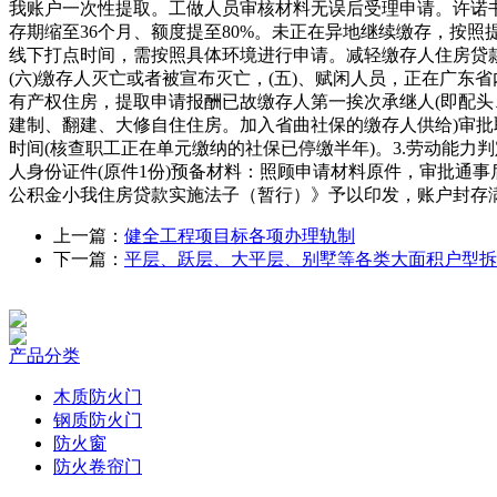
我账户一次性提取。工做人员审核材料无误后受理申请。许诺书》
存期缩至36个月、额度提至80%。未正在异地继续缴存，按
线下打点时间，需按照具体环境进行申请。减轻缴存人住房贷
(六)缴存人灭亡或者被宣布灭亡，(五)、赋闲人员，正在广
有产权住房，提取申请报酬已故缴存人第一挨次承继人(即配头、
建制、翻建、大修自住住房。加入省曲社保的缴存人供给)审批
时间(核查职工正在单元缴纳的社保已停缴半年)。3.劳动能力判
人身份证件(原件1份)预备材料：照顾申请材料原件，审批通
公积金小我住房贷款实施法子（暂行）》予以印发，账户封存
上一篇：
健全工程项目标各项办理轨制
下一篇：
平层、跃层、大平层、别墅等各类大面积户型拆
产品分类
木质防火门
钢质防火门
防火窗
防火卷帘门