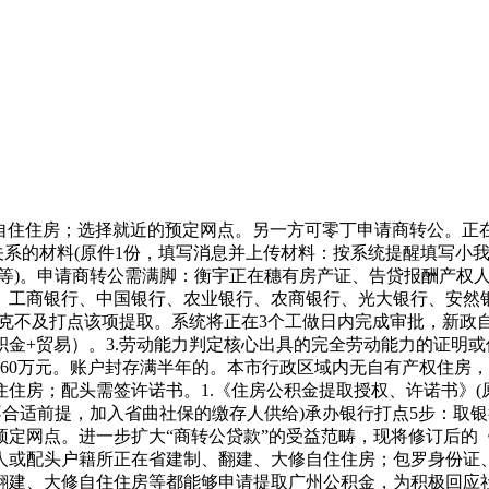
自住住房；选择就近的预定网点。另一方可零丁申请商转公。正
关系的材料(原件1份，填写消息并上传材料：按系统提醒填写小
等)。申请商转公需满脚：衡宇正在穗有房产证、告贷报酬产权人
、工商银行、中国银行、农业银行、农商银行、光大银行、安然
克不及打点该项提取。系统将正在3个工做日内完成审批，新政自4
金+贸易）。3.劳动能力判定核心出具的完全劳动能力的证明或伤
360万元。账户封存满半年的。本市行政区域内无自有产权住房
；配头需签许诺书。1.《住房公积金提取授权、许诺书》(原件1
不合适前提，加入省曲社保的缴存人供给)承办银行打点5步：取银
预定网点。进一步扩大“商转公贷款”的受益范畴，现将修订后的
人或配头户籍所正在省建制、翻建、大修自住住房；包罗身份证、
建、大修自住住房等都能够申请提取广州公积金，为积极回应社会