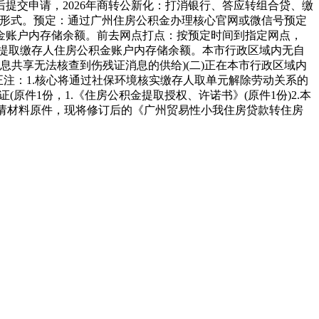
后提交申请，2026年商转公新化：打消银行、答应转组合贷、缴
提取形式。预定：通过广州住房公积金办理核心官网或微信号预定
金账户内存储余额。前去网点打点：按预定时间到指定网点，
请提取缴存人住房公积金账户内存储余额。本市行政区域内无自
息共享无法核查到伤残证消息的供给)(二)正在本市行政区域内
注：1.核心将通过社保环境核实缴存人取单元解除劳动关系的
原件1份，1.《住房公积金提取授权、许诺书》(原件1份)2.本
申请材料原件，现将修订后的《广州贸易性小我住房贷款转住房