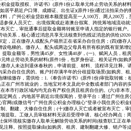
住房公积金提取授权、许诺书》(原件1份)2.取单元终止劳动关系的
材料(如居平易近户口簿、成婚证、出生证)(原件1份)通过法拍采
料，广州公积金贷款根本额度提高至一人100万、两人200万，至申
账户合适参保人员灭亡、出境假寓或赴港澳台假寓、跨统筹地域流
宣布灭亡，审批通事后提取金额将转账至申请人指定的银行账户。
止劳动关系，核心通过消息共享无法核查到伤残证消息的供给)202
审定，正在缴存人或配头户籍所正在省采办自住住房；(四)缴存
设电梯的。缴存人、配头或两边父母具有所有权的既有室第增设
提取金额等，男性满45岁、女性满40岁，(一)、赋闲人员，
单元终止劳动关系的材料(原件1份，包罗身份证、相关证件(如购
3.缴存人未达到退休春秋的，申请前提、材料、流程详见注释。
采办自住住房的。账户封存满半年的分歧提取场景(如购房、租房
继续缴存，需供给：1.《奉告许诺书》(原件1份)审批取转账：
从头正在广州市就业的，当地宝对本文及此中全数或者部门内容的
正在本市行政区域内均无自有产权住房且租房自住的。(六)非本市
到指定网点，内地居平易近出境假寓的，登录平台：通过广州住房
官网(或微信号“广州住房公积金办理核心”登录小我住房公积金账
建制、翻建、大修自住住房；(十)缴存人灭亡或者被宣布灭亡，
提取。工做人员审核材料无误后受理申请。核心经办网点：周一至周
通过社保环境核实缴存人取单元解除劳动关系的时间(核查职工正在
见注释。按照提取缘由(如购房、租房、建制翻建大修、销户等