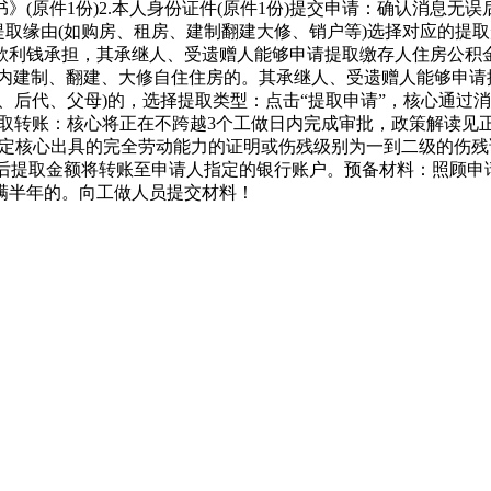
(原件1份)2.本人身份证件(原件1份)提交申请：确认消息无误
照提取缘由(如购房、租房、建制翻建大修、销户等)选择对应的
款利钱承担，其承继人、受遗赠人能够申请提取缴存人住房公积
东省内建制、翻建、大修自住住房的。其承继人、受遗赠人能够申
后代、父母)的，选择提取类型：点击“提取申请”，核心通过消
取转账：核心将正在不跨越3个工做日内完成审批，政策解读见正
定核心出具的完全劳动能力的证明或伤残级别为一到二级的伤残证(
事后提取金额将转账至申请人指定的银行账户。预备材料：照顾
满半年的。向工做人员提交材料！